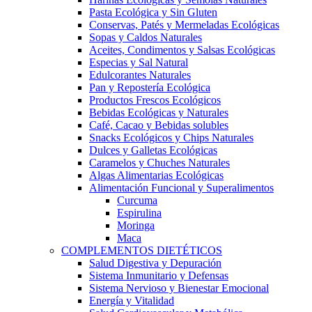
Pasta Ecológica y Sin Gluten
Conservas, Patés y Mermeladas Ecológicas
Sopas y Caldos Naturales
Aceites, Condimentos y Salsas Ecológicas
Especias y Sal Natural
Edulcorantes Naturales
Pan y Repostería Ecológica
Productos Frescos Ecológicos
Bebidas Ecológicas y Naturales
Café, Cacao y Bebidas solubles
Snacks Ecológicos y Chips Naturales
Dulces y Galletas Ecológicas
Caramelos y Chuches Naturales
Algas Alimentarias Ecológicas
Alimentación Funcional y Superalimentos
Curcuma
Espirulina
Moringa
Maca
COMPLEMENTOS DIETÉTICOS
Salud Digestiva y Depuración
Sistema Inmunitario y Defensas
Sistema Nervioso y Bienestar Emocional
Energía y Vitalidad