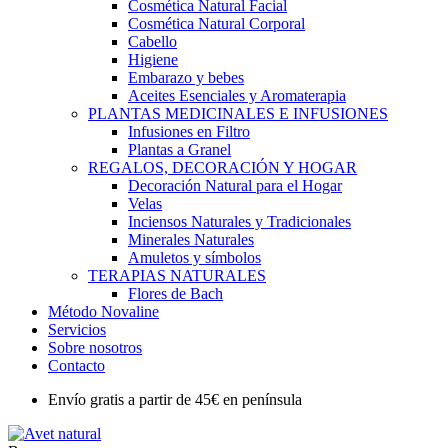
Cosmética Natural Facial
Cosmética Natural Corporal
Cabello
Higiene
Embarazo y bebes
Aceites Esenciales y Aromaterapia
PLANTAS MEDICINALES E INFUSIONES
Infusiones en Filtro
Plantas a Granel
REGALOS, DECORACIÓN Y HOGAR
Decoración Natural para el Hogar
Velas
Inciensos Naturales y Tradicionales
Minerales Naturales
Amuletos y símbolos
TERAPIAS NATURALES
Flores de Bach
Método Novaline
Servicios
Sobre nosotros
Contacto
Envío gratis a partir de 45€ en península