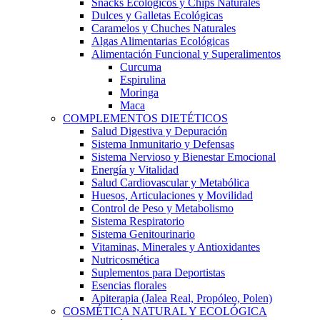
Snacks Ecológicos y Chips Naturales
Dulces y Galletas Ecológicas
Caramelos y Chuches Naturales
Algas Alimentarias Ecológicas
Alimentación Funcional y Superalimentos
Curcuma
Espirulina
Moringa
Maca
COMPLEMENTOS DIETÉTICOS
Salud Digestiva y Depuración
Sistema Inmunitario y Defensas
Sistema Nervioso y Bienestar Emocional
Energía y Vitalidad
Salud Cardiovascular y Metabólica
Huesos, Articulaciones y Movilidad
Control de Peso y Metabolismo
Sistema Respiratorio
Sistema Genitourinario
Vitaminas, Minerales y Antioxidantes
Nutricosmética
Suplementos para Deportistas
Esencias florales
Apiterapia (Jalea Real, Propóleo, Polen)
COSMÉTICA NATURAL Y ECOLÓGICA