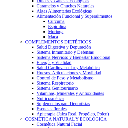
Dulces y Galletas Ecológicas
Caramelos y Chuches Naturales
Algas Alimentarias Ecológicas
Alimentación Funcional y Superalimentos
Curcuma
Espirulina
Moringa
Maca
COMPLEMENTOS DIETÉTICOS
Salud Digestiva y Depuración
Sistema Inmunitario y Defensas
Sistema Nervioso y Bienestar Emocional
Energía y Vitalidad
Salud Cardiovascular y Metabólica
Huesos, Articulaciones y Movilidad
Control de Peso y Metabolismo
Sistema Respiratorio
Sistema Genitourinario
Vitaminas, Minerales y Antioxidantes
Nutricosmética
Suplementos para Deportistas
Esencias florales
Apiterapia (Jalea Real, Propóleo, Polen)
COSMÉTICA NATURAL Y ECOLÓGICA
Cosmética Natural Facial