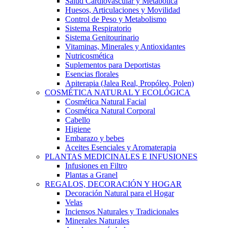
Salud Cardiovascular y Metabólica
Huesos, Articulaciones y Movilidad
Control de Peso y Metabolismo
Sistema Respiratorio
Sistema Genitourinario
Vitaminas, Minerales y Antioxidantes
Nutricosmética
Suplementos para Deportistas
Esencias florales
Apiterapia (Jalea Real, Propóleo, Polen)
COSMÉTICA NATURAL Y ECOLÓGICA
Cosmética Natural Facial
Cosmética Natural Corporal
Cabello
Higiene
Embarazo y bebes
Aceites Esenciales y Aromaterapia
PLANTAS MEDICINALES E INFUSIONES
Infusiones en Filtro
Plantas a Granel
REGALOS, DECORACIÓN Y HOGAR
Decoración Natural para el Hogar
Velas
Inciensos Naturales y Tradicionales
Minerales Naturales