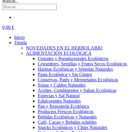
Buscar...
0,00 €
Inicio
Tienda
NOVEDADES EN EL HERBOLARIO
ALIMENTACIÓN ECOLÓGICA
Cereales y Pseudocereales Ecológicos
Legumbres, Semillas y Frutos Secos Ecológicos
Harinas Ecológicas y Sémolas Naturales
Pasta Ecológica y Sin Gluten
Conservas, Patés y Mermeladas Ecológicas
Sopas y Caldos Naturales
Aceites, Condimentos y Salsas Ecológicas
Especias y Sal Natural
Edulcorantes Naturales
Pan y Repostería Ecológica
Productos Frescos Ecológicos
Bebidas Ecológicas y Naturales
Café, Cacao y Bebidas solubles
Snacks Ecológicos y Chips Naturales