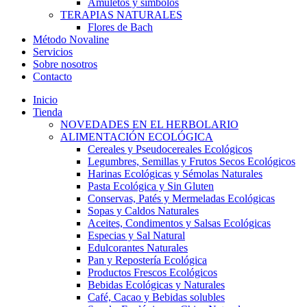
Amuletos y símbolos
TERAPIAS NATURALES
Flores de Bach
Método Novaline
Servicios
Sobre nosotros
Contacto
Inicio
Tienda
NOVEDADES EN EL HERBOLARIO
ALIMENTACIÓN ECOLÓGICA
Cereales y Pseudocereales Ecológicos
Legumbres, Semillas y Frutos Secos Ecológicos
Harinas Ecológicas y Sémolas Naturales
Pasta Ecológica y Sin Gluten
Conservas, Patés y Mermeladas Ecológicas
Sopas y Caldos Naturales
Aceites, Condimentos y Salsas Ecológicas
Especias y Sal Natural
Edulcorantes Naturales
Pan y Repostería Ecológica
Productos Frescos Ecológicos
Bebidas Ecológicas y Naturales
Café, Cacao y Bebidas solubles