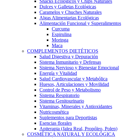
Snacks Ecológicos y Chips Naturales
Dulces y Galletas Ecológicas
Caramelos y Chuches Naturales
Algas Alimentarias Ecológicas
Alimentación Funcional y Superalimentos
Curcuma
Espirulina
Moringa
Maca
COMPLEMENTOS DIETÉTICOS
Salud Digestiva y Depuración
Sistema Inmunitario y Defensas
Sistema Nervioso y Bienestar Emocional
Energía y Vitalidad
Salud Cardiovascular y Metabólica
Huesos, Articulaciones y Movilidad
Control de Peso y Metabolismo
Sistema Respiratorio
Sistema Genitourinario
Vitaminas, Minerales y Antioxidantes
Nutricosmética
Suplementos para Deportistas
Esencias florales
Apiterapia (Jalea Real, Propóleo, Polen)
COSMÉTICA NATURAL Y ECOLÓGICA