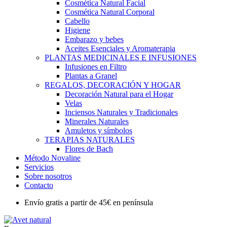
Cosmética Natural Facial
Cosmética Natural Corporal
Cabello
Higiene
Embarazo y bebes
Aceites Esenciales y Aromaterapia
PLANTAS MEDICINALES E INFUSIONES
Infusiones en Filtro
Plantas a Granel
REGALOS, DECORACIÓN Y HOGAR
Decoración Natural para el Hogar
Velas
Inciensos Naturales y Tradicionales
Minerales Naturales
Amuletos y símbolos
TERAPIAS NATURALES
Flores de Bach
Método Novaline
Servicios
Sobre nosotros
Contacto
Envío gratis a partir de 45€ en península