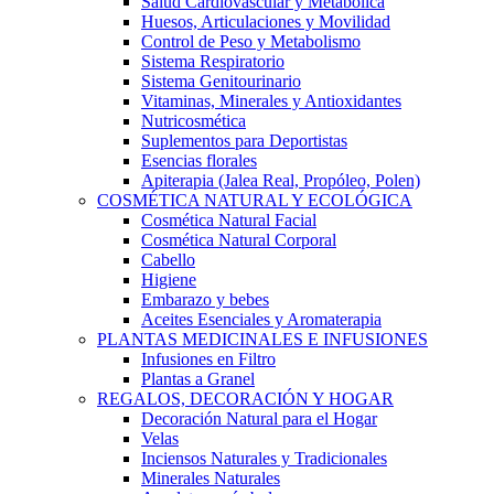
Salud Cardiovascular y Metabólica
Huesos, Articulaciones y Movilidad
Control de Peso y Metabolismo
Sistema Respiratorio
Sistema Genitourinario
Vitaminas, Minerales y Antioxidantes
Nutricosmética
Suplementos para Deportistas
Esencias florales
Apiterapia (Jalea Real, Propóleo, Polen)
COSMÉTICA NATURAL Y ECOLÓGICA
Cosmética Natural Facial
Cosmética Natural Corporal
Cabello
Higiene
Embarazo y bebes
Aceites Esenciales y Aromaterapia
PLANTAS MEDICINALES E INFUSIONES
Infusiones en Filtro
Plantas a Granel
REGALOS, DECORACIÓN Y HOGAR
Decoración Natural para el Hogar
Velas
Inciensos Naturales y Tradicionales
Minerales Naturales