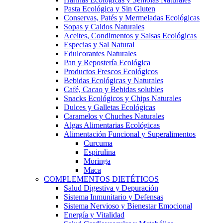
Pasta Ecológica y Sin Gluten
Conservas, Patés y Mermeladas Ecológicas
Sopas y Caldos Naturales
Aceites, Condimentos y Salsas Ecológicas
Especias y Sal Natural
Edulcorantes Naturales
Pan y Repostería Ecológica
Productos Frescos Ecológicos
Bebidas Ecológicas y Naturales
Café, Cacao y Bebidas solubles
Snacks Ecológicos y Chips Naturales
Dulces y Galletas Ecológicas
Caramelos y Chuches Naturales
Algas Alimentarias Ecológicas
Alimentación Funcional y Superalimentos
Curcuma
Espirulina
Moringa
Maca
COMPLEMENTOS DIETÉTICOS
Salud Digestiva y Depuración
Sistema Inmunitario y Defensas
Sistema Nervioso y Bienestar Emocional
Energía y Vitalidad