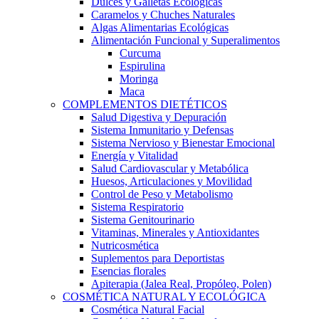
Dulces y Galletas Ecológicas
Caramelos y Chuches Naturales
Algas Alimentarias Ecológicas
Alimentación Funcional y Superalimentos
Curcuma
Espirulina
Moringa
Maca
COMPLEMENTOS DIETÉTICOS
Salud Digestiva y Depuración
Sistema Inmunitario y Defensas
Sistema Nervioso y Bienestar Emocional
Energía y Vitalidad
Salud Cardiovascular y Metabólica
Huesos, Articulaciones y Movilidad
Control de Peso y Metabolismo
Sistema Respiratorio
Sistema Genitourinario
Vitaminas, Minerales y Antioxidantes
Nutricosmética
Suplementos para Deportistas
Esencias florales
Apiterapia (Jalea Real, Propóleo, Polen)
COSMÉTICA NATURAL Y ECOLÓGICA
Cosmética Natural Facial