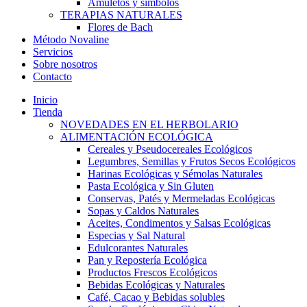
Amuletos y símbolos
TERAPIAS NATURALES
Flores de Bach
Método Novaline
Servicios
Sobre nosotros
Contacto
Inicio
Tienda
NOVEDADES EN EL HERBOLARIO
ALIMENTACIÓN ECOLÓGICA
Cereales y Pseudocereales Ecológicos
Legumbres, Semillas y Frutos Secos Ecológicos
Harinas Ecológicas y Sémolas Naturales
Pasta Ecológica y Sin Gluten
Conservas, Patés y Mermeladas Ecológicas
Sopas y Caldos Naturales
Aceites, Condimentos y Salsas Ecológicas
Especias y Sal Natural
Edulcorantes Naturales
Pan y Repostería Ecológica
Productos Frescos Ecológicos
Bebidas Ecológicas y Naturales
Café, Cacao y Bebidas solubles