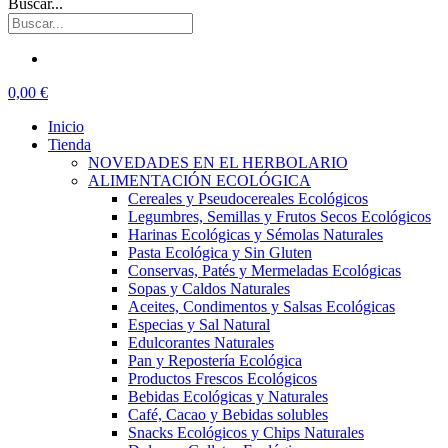
Buscar...
0,00 €
Inicio
Tienda
NOVEDADES EN EL HERBOLARIO
ALIMENTACIÓN ECOLÓGICA
Cereales y Pseudocereales Ecológicos
Legumbres, Semillas y Frutos Secos Ecológicos
Harinas Ecológicas y Sémolas Naturales
Pasta Ecológica y Sin Gluten
Conservas, Patés y Mermeladas Ecológicas
Sopas y Caldos Naturales
Aceites, Condimentos y Salsas Ecológicas
Especias y Sal Natural
Edulcorantes Naturales
Pan y Repostería Ecológica
Productos Frescos Ecológicos
Bebidas Ecológicas y Naturales
Café, Cacao y Bebidas solubles
Snacks Ecológicos y Chips Naturales