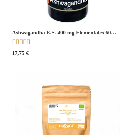
Ashwagandha E.S. 400 mg Elementales 60
caps. Novadiet





17,75 €