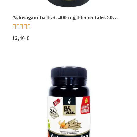
Ashwagandha E.S. 400 mg Elementales 30
caps. Novadiet





12,40 €