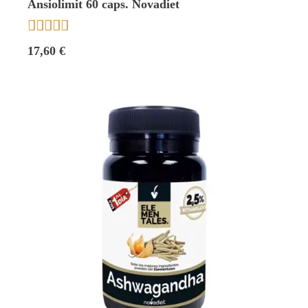
Ansiolimit 60 caps. Novadiet





17,60 €