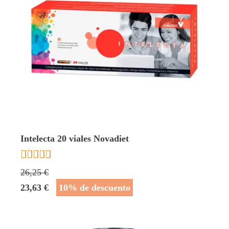
Intelecta 20 viales Novadiet





26,25 €
23,63 €
10% de descuento