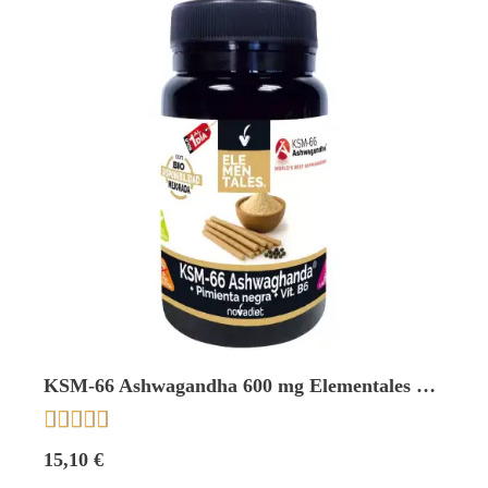
KSM-66 Ashwagandha 600 mg Elementales 30
caps. Novadiet





15,10 €