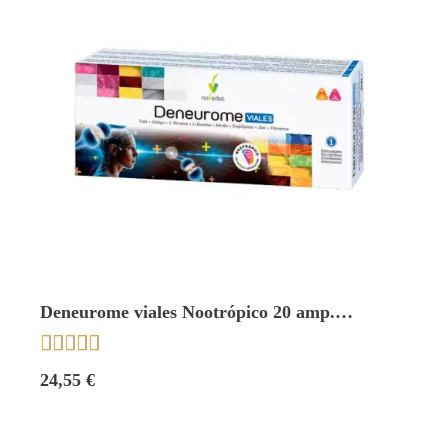
Deneurome viales Nootrópico 20 amp.
Novadiet





24,55 €