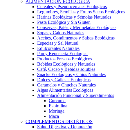
ALIMENTACIÓN ECOLÓGICA
Cereales y Pseudocereales Ecológicos
Legumbres, Semillas y Frutos Secos Ecológicos
Harinas Ecológicas y Sémolas Naturales
Pasta Ecológica y Sin Gluten
Conservas, Patés y Mermeladas Ecológicas
Sopas y Caldos Naturales
Aceites, Condimentos y Salsas Ecológicas
Especias y Sal Natural
Edulcorantes Naturales
Pan y Repostería Ecológica
Productos Frescos Ecológicos
Bebidas Ecológicas y Naturales
Café, Cacao y Bebidas solubles
Snacks Ecológicos y Chips Naturales
Dulces y Galletas Ecológicas
Caramelos y Chuches Naturales
Algas Alimentarias Ecológicas
Alimentación Funcional y Superalimentos
Curcuma
Espirulina
Moringa
Maca
COMPLEMENTOS DIETÉTICOS
Salud Digestiva y Depuración