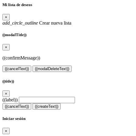
Mi lista de deseos
×
add_circle_outline
Crear nueva lista
((modalTitle))
×
((confirmMessage))
((cancelText))
((modalDeleteText))
((title))
×
((label))
((cancelText))
((createText))
Iniciar sesión
×