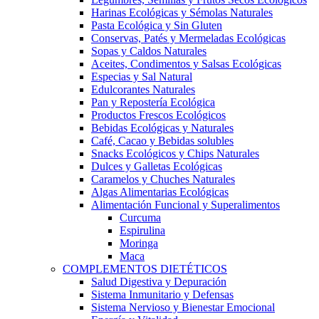
Harinas Ecológicas y Sémolas Naturales
Pasta Ecológica y Sin Gluten
Conservas, Patés y Mermeladas Ecológicas
Sopas y Caldos Naturales
Aceites, Condimentos y Salsas Ecológicas
Especias y Sal Natural
Edulcorantes Naturales
Pan y Repostería Ecológica
Productos Frescos Ecológicos
Bebidas Ecológicas y Naturales
Café, Cacao y Bebidas solubles
Snacks Ecológicos y Chips Naturales
Dulces y Galletas Ecológicas
Caramelos y Chuches Naturales
Algas Alimentarias Ecológicas
Alimentación Funcional y Superalimentos
Curcuma
Espirulina
Moringa
Maca
COMPLEMENTOS DIETÉTICOS
Salud Digestiva y Depuración
Sistema Inmunitario y Defensas
Sistema Nervioso y Bienestar Emocional