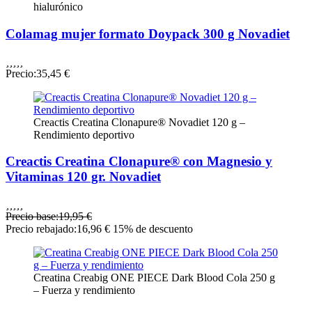
hialurónico
Colamag mujer formato Doypack 300 g Novadiet





Precio:
35,45 €
Creactis Creatina Clonapure® Novadiet 120 g –
Rendimiento deportivo
Creactis Creatina Clonapure® con Magnesio y
Vitaminas 120 gr. Novadiet





Precio base:
19,95 €
Precio rebajado:
16,96 €
15% de descuento
Creatina Creabig ONE PIECE Dark Blood Cola 250 g
– Fuerza y rendimiento