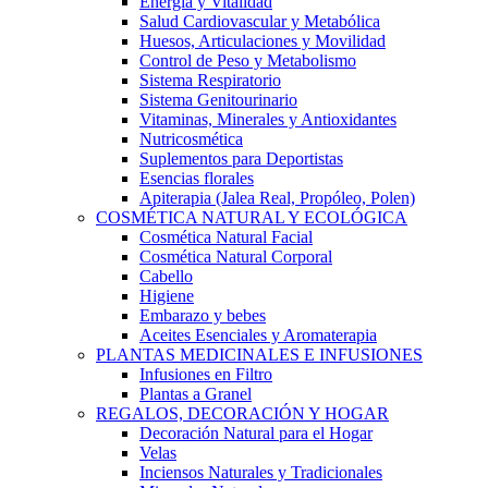
Energía y Vitalidad
Salud Cardiovascular y Metabólica
Huesos, Articulaciones y Movilidad
Control de Peso y Metabolismo
Sistema Respiratorio
Sistema Genitourinario
Vitaminas, Minerales y Antioxidantes
Nutricosmética
Suplementos para Deportistas
Esencias florales
Apiterapia (Jalea Real, Propóleo, Polen)
COSMÉTICA NATURAL Y ECOLÓGICA
Cosmética Natural Facial
Cosmética Natural Corporal
Cabello
Higiene
Embarazo y bebes
Aceites Esenciales y Aromaterapia
PLANTAS MEDICINALES E INFUSIONES
Infusiones en Filtro
Plantas a Granel
REGALOS, DECORACIÓN Y HOGAR
Decoración Natural para el Hogar
Velas
Inciensos Naturales y Tradicionales