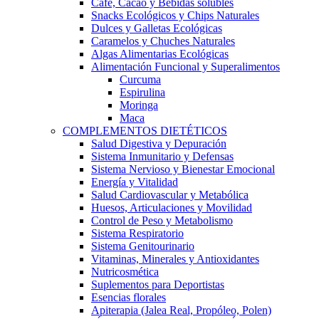
Café, Cacao y Bebidas solubles
Snacks Ecológicos y Chips Naturales
Dulces y Galletas Ecológicas
Caramelos y Chuches Naturales
Algas Alimentarias Ecológicas
Alimentación Funcional y Superalimentos
Curcuma
Espirulina
Moringa
Maca
COMPLEMENTOS DIETÉTICOS
Salud Digestiva y Depuración
Sistema Inmunitario y Defensas
Sistema Nervioso y Bienestar Emocional
Energía y Vitalidad
Salud Cardiovascular y Metabólica
Huesos, Articulaciones y Movilidad
Control de Peso y Metabolismo
Sistema Respiratorio
Sistema Genitourinario
Vitaminas, Minerales y Antioxidantes
Nutricosmética
Suplementos para Deportistas
Esencias florales
Apiterapia (Jalea Real, Propóleo, Polen)