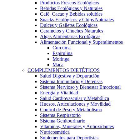
Productos Frescos Ecológicos
Bebidas Ecológicas y Naturales
Café, Cacao y Bebidas solubles
Snacks Ecológicos y Chips Naturales
Dulces y Galletas Ecológicas
Caramelos y Chuches Naturales
Algas Alimentarias Ecológicas
Alimentación Funcional y Superalimentos
Curcuma
Espirulina
Moringa
Maca
COMPLEMENTOS DIETÉTICOS
Salud Digestiva y Depuración
Sistema Inmunitario y Defensas
Sistema Nervioso y Bienestar Emocional
Energía y Vitalidad
Salud Cardiovascular y Metabólica
Huesos, Articulaciones y Movilidad
Control de Peso y Metabolismo
Sistema Respiratorio
Sistema Genitourinario
Vitaminas, Minerales y Antioxidantes
Nutricosmética
Suplementos para Deportistas