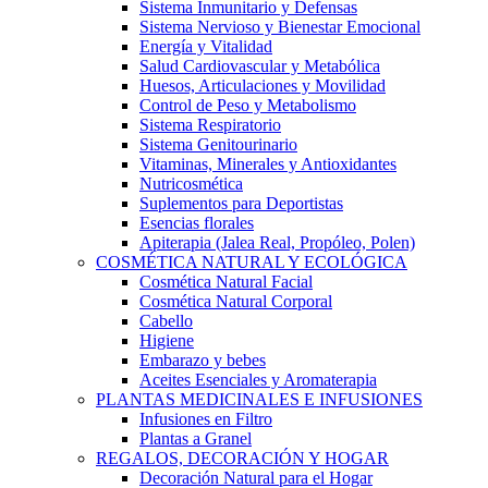
Sistema Inmunitario y Defensas
Sistema Nervioso y Bienestar Emocional
Energía y Vitalidad
Salud Cardiovascular y Metabólica
Huesos, Articulaciones y Movilidad
Control de Peso y Metabolismo
Sistema Respiratorio
Sistema Genitourinario
Vitaminas, Minerales y Antioxidantes
Nutricosmética
Suplementos para Deportistas
Esencias florales
Apiterapia (Jalea Real, Propóleo, Polen)
COSMÉTICA NATURAL Y ECOLÓGICA
Cosmética Natural Facial
Cosmética Natural Corporal
Cabello
Higiene
Embarazo y bebes
Aceites Esenciales y Aromaterapia
PLANTAS MEDICINALES E INFUSIONES
Infusiones en Filtro
Plantas a Granel
REGALOS, DECORACIÓN Y HOGAR
Decoración Natural para el Hogar