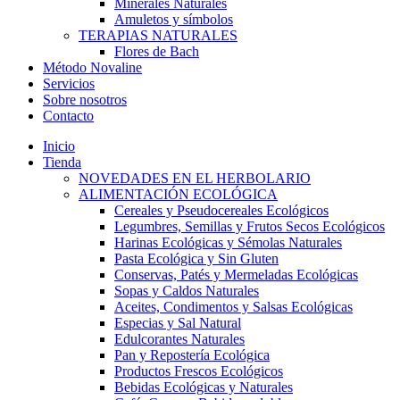
Minerales Naturales
Amuletos y símbolos
TERAPIAS NATURALES
Flores de Bach
Método Novaline
Servicios
Sobre nosotros
Contacto
Inicio
Tienda
NOVEDADES EN EL HERBOLARIO
ALIMENTACIÓN ECOLÓGICA
Cereales y Pseudocereales Ecológicos
Legumbres, Semillas y Frutos Secos Ecológicos
Harinas Ecológicas y Sémolas Naturales
Pasta Ecológica y Sin Gluten
Conservas, Patés y Mermeladas Ecológicas
Sopas y Caldos Naturales
Aceites, Condimentos y Salsas Ecológicas
Especias y Sal Natural
Edulcorantes Naturales
Pan y Repostería Ecológica
Productos Frescos Ecológicos
Bebidas Ecológicas y Naturales