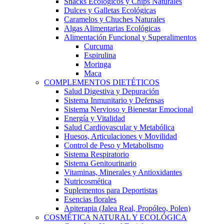
Snacks Ecológicos y Chips Naturales
Dulces y Galletas Ecológicas
Caramelos y Chuches Naturales
Algas Alimentarias Ecológicas
Alimentación Funcional y Superalimentos
Curcuma
Espirulina
Moringa
Maca
COMPLEMENTOS DIETÉTICOS
Salud Digestiva y Depuración
Sistema Inmunitario y Defensas
Sistema Nervioso y Bienestar Emocional
Energía y Vitalidad
Salud Cardiovascular y Metabólica
Huesos, Articulaciones y Movilidad
Control de Peso y Metabolismo
Sistema Respiratorio
Sistema Genitourinario
Vitaminas, Minerales y Antioxidantes
Nutricosmética
Suplementos para Deportistas
Esencias florales
Apiterapia (Jalea Real, Propóleo, Polen)
COSMÉTICA NATURAL Y ECOLÓGICA