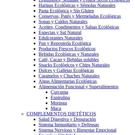
Harinas Ecológicas y Sémolas Naturales
Pasta Ecológica y Sin Gluten
Conservas, Patés y Mermeladas Ecológicas
Sopas y Caldos Naturales
Aceites, Condimentos y Salsas Ecológicas
Especias y Sal Natural
Edulcorantes Naturales
Pan y Repostería Ecológica
Productos Frescos Ecológicos
Bebidas Ecológicas y Naturales
Café, Cacao y Bebidas solubles
Snacks Ecológicos y Chips Naturales
Dulces y Galletas Ecológicas
Caramelos y Chuches Naturales
Algas Alimentarias Ecológicas
Alimentación Funcional y Superalimentos
Curcuma
Espirulina
Moringa
Maca
COMPLEMENTOS DIETÉTICOS
Salud Digestiva y Depuración
Sistema Inmunitario y Defensas
Sistema Nervioso y Bienestar Emocional