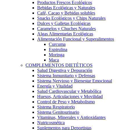
Productos Frescos Ecológicos
Bebidas Ecológicas y Naturales
Café, Cacao y Bebidas solubles
Snacks Ecológicos y Chips Naturales
Dulces y Galletas Ecológicas
Caramelos y Chuches Naturales
Algas Alimentarias Ecológicas
Alimentación Funcional y Superalimentos
Curcuma
Espirulina
Moringa
Maca
COMPLEMENTOS DIETÉTICOS
Salud Digestiva y Depuración
Sistema Inmunitario y Defensas
Sistema Nervioso y Bienestar Emocional
Energía y Vitalidad
Salud Cardiovascular y Metabólica
Huesos, Articulaciones y Movilidad
Control de Peso y Metabolismo
Sistema Respiratorio
Sistema Genitourinario
Vitaminas, Minerales y Antioxidantes
Nutricosmética
Suplementos para Deportistas