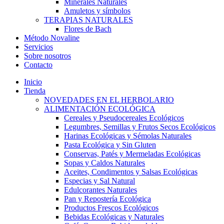
Minerales Naturales
Amuletos y símbolos
TERAPIAS NATURALES
Flores de Bach
Método Novaline
Servicios
Sobre nosotros
Contacto
Inicio
Tienda
NOVEDADES EN EL HERBOLARIO
ALIMENTACIÓN ECOLÓGICA
Cereales y Pseudocereales Ecológicos
Legumbres, Semillas y Frutos Secos Ecológicos
Harinas Ecológicas y Sémolas Naturales
Pasta Ecológica y Sin Gluten
Conservas, Patés y Mermeladas Ecológicas
Sopas y Caldos Naturales
Aceites, Condimentos y Salsas Ecológicas
Especias y Sal Natural
Edulcorantes Naturales
Pan y Repostería Ecológica
Productos Frescos Ecológicos
Bebidas Ecológicas y Naturales