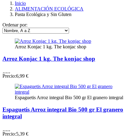
Inicio
ALIMENTACIÓN ECOLÓGICA
Pasta Ecológica y Sin Gluten
Ordenar por:
Arroz Konjac 1 kg. The konjac shop
Arroz Konjac 1 kg. The konjac shop





Precio:
6,99 €
Espaguetis Arroz integral Bio 500 gr El granero integral
Espaguetis Arroz integral Bio 500 gr El granero
integral





Precio:
5,39 €