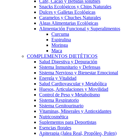
Café, Cacao y Bebidas solubles
Snacks Ecológicos y Chips Naturales
Dulces y Galletas Ecológicas
Caramelos y Chuches Naturales
Algas Alimentarias Ecológicas
Alimentación Funcional y Superalimentos
Curcuma
Espirulina
Moringa
Maca
COMPLEMENTOS DIETÉTICOS
Salud Digestiva y Depuración
Sistema Inmunitario y Defensas
Sistema Nervioso y Bienestar Emocional
Energía y Vitalidad
Salud Cardiovascular y Metabólica
Huesos, Articulaciones y Movilidad
Control de Peso y Metabolismo
Sistema Respiratorio
Sistema Genitourinario
Vitaminas, Minerales y Antioxidantes
Nutricosmética
Suplementos para Deportistas
Esencias florales
Apiterapia (Jalea Real, Propóleo, Polen)