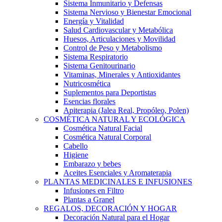
Sistema Inmunitario y Defensas
Sistema Nervioso y Bienestar Emocional
Energía y Vitalidad
Salud Cardiovascular y Metabólica
Huesos, Articulaciones y Movilidad
Control de Peso y Metabolismo
Sistema Respiratorio
Sistema Genitourinario
Vitaminas, Minerales y Antioxidantes
Nutricosmética
Suplementos para Deportistas
Esencias florales
Apiterapia (Jalea Real, Propóleo, Polen)
COSMÉTICA NATURAL Y ECOLÓGICA
Cosmética Natural Facial
Cosmética Natural Corporal
Cabello
Higiene
Embarazo y bebes
Aceites Esenciales y Aromaterapia
PLANTAS MEDICINALES E INFUSIONES
Infusiones en Filtro
Plantas a Granel
REGALOS, DECORACIÓN Y HOGAR
Decoración Natural para el Hogar