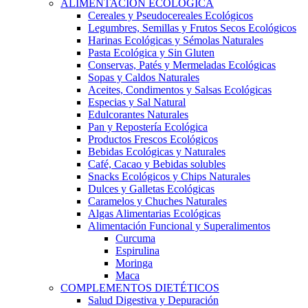
ALIMENTACIÓN ECOLÓGICA
Cereales y Pseudocereales Ecológicos
Legumbres, Semillas y Frutos Secos Ecológicos
Harinas Ecológicas y Sémolas Naturales
Pasta Ecológica y Sin Gluten
Conservas, Patés y Mermeladas Ecológicas
Sopas y Caldos Naturales
Aceites, Condimentos y Salsas Ecológicas
Especias y Sal Natural
Edulcorantes Naturales
Pan y Repostería Ecológica
Productos Frescos Ecológicos
Bebidas Ecológicas y Naturales
Café, Cacao y Bebidas solubles
Snacks Ecológicos y Chips Naturales
Dulces y Galletas Ecológicas
Caramelos y Chuches Naturales
Algas Alimentarias Ecológicas
Alimentación Funcional y Superalimentos
Curcuma
Espirulina
Moringa
Maca
COMPLEMENTOS DIETÉTICOS
Salud Digestiva y Depuración