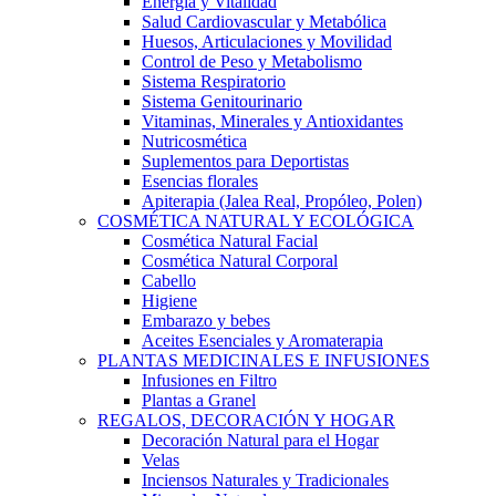
Energía y Vitalidad
Salud Cardiovascular y Metabólica
Huesos, Articulaciones y Movilidad
Control de Peso y Metabolismo
Sistema Respiratorio
Sistema Genitourinario
Vitaminas, Minerales y Antioxidantes
Nutricosmética
Suplementos para Deportistas
Esencias florales
Apiterapia (Jalea Real, Propóleo, Polen)
COSMÉTICA NATURAL Y ECOLÓGICA
Cosmética Natural Facial
Cosmética Natural Corporal
Cabello
Higiene
Embarazo y bebes
Aceites Esenciales y Aromaterapia
PLANTAS MEDICINALES E INFUSIONES
Infusiones en Filtro
Plantas a Granel
REGALOS, DECORACIÓN Y HOGAR
Decoración Natural para el Hogar
Velas
Inciensos Naturales y Tradicionales