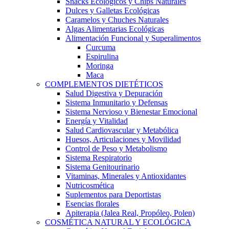
Snacks Ecológicos y Chips Naturales
Dulces y Galletas Ecológicas
Caramelos y Chuches Naturales
Algas Alimentarias Ecológicas
Alimentación Funcional y Superalimentos
Curcuma
Espirulina
Moringa
Maca
COMPLEMENTOS DIETÉTICOS
Salud Digestiva y Depuración
Sistema Inmunitario y Defensas
Sistema Nervioso y Bienestar Emocional
Energía y Vitalidad
Salud Cardiovascular y Metabólica
Huesos, Articulaciones y Movilidad
Control de Peso y Metabolismo
Sistema Respiratorio
Sistema Genitourinario
Vitaminas, Minerales y Antioxidantes
Nutricosmética
Suplementos para Deportistas
Esencias florales
Apiterapia (Jalea Real, Propóleo, Polen)
COSMÉTICA NATURAL Y ECOLÓGICA