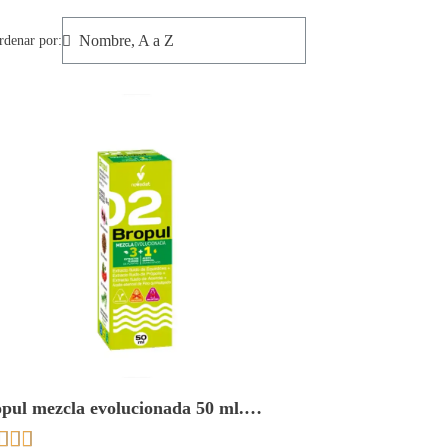
rdenar por:
pul mezcla evolucionada 50 ml.
adiet


