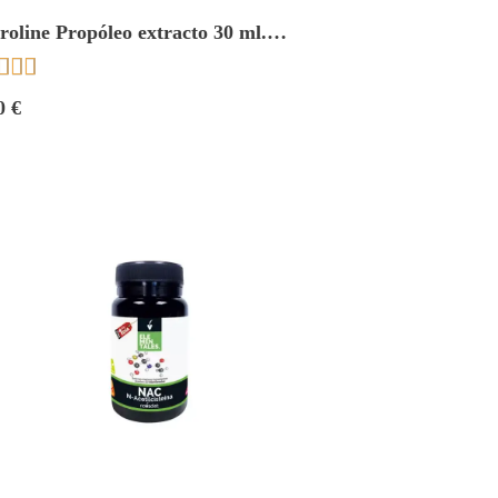
roline Propóleo extracto 30 ml.
adiet



0 €