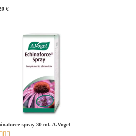
20 €
inaforce spray 30 ml. A.Vogel


