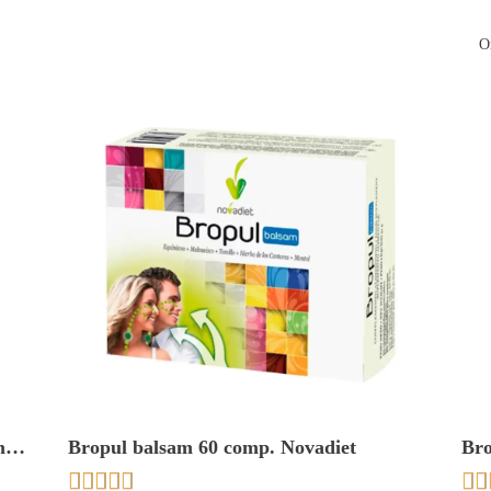
O
l.
Bropul balsam 60 comp. Novadiet
Bro
Nov






