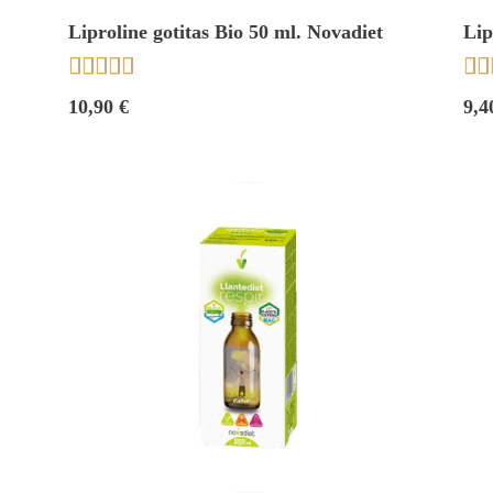
Liproline gotitas Bio 50 ml. Novadiet
Lip
Nov







10,90 €
9,4