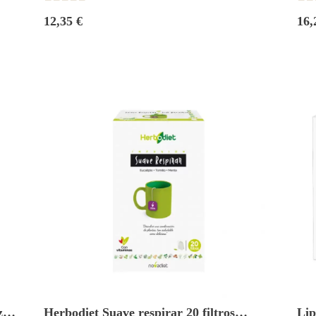
12,35 €
16,
za
Herbodiet Suave respirar 20 filtros
Lip