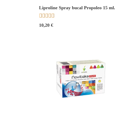
Liproline Spray bucal Propoleo 15 ml
Novadiet





10,20 €