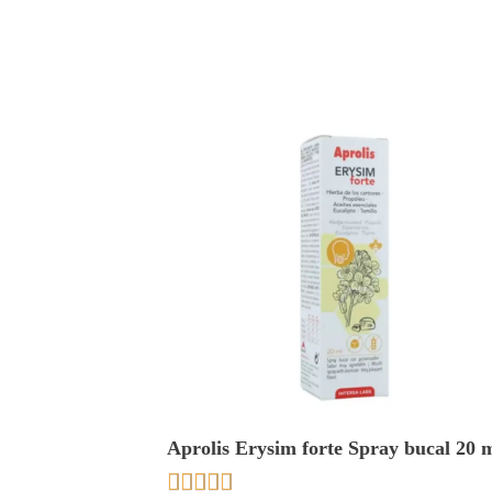
Aprolis Erysim forte Spray bucal 20 m
Intersa




