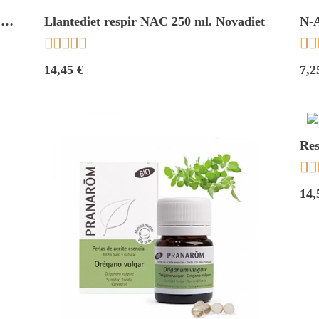
.
Llantediet respir NAC 250 ml. Novadiet
N-A
Ele







14,45 €
7,2
Res


14,