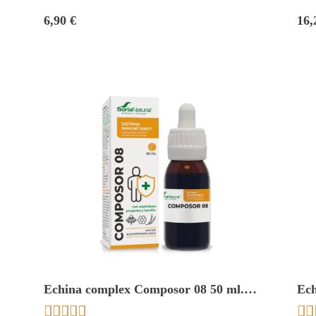
6,90 €
16,
Echina complex Composor 08 50 ml.
Ech
Soria natural






