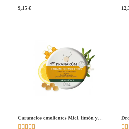
9,15 €
12,
Caramelos emolientes Miel, limón y
Dro
tomillo 45 gr. Pranarom






