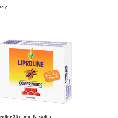
29 €
roline 30 comp. Novadiet