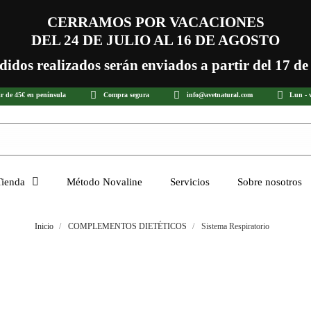
CERRAMOS POR VACACIONES
DEL 24 DE JULIO AL 16 DE AGOSTO
didos realizados serán enviados a partir del 17 de
ir de 45€ en península
Compra segura
info@avetnatural.com
Lun - v
Tienda
Método Novaline
Servicios
Sobre nosotros
Inicio
COMPLEMENTOS DIETÉTICOS
Sistema Respiratorio