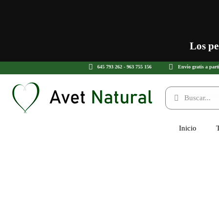
Los pe
645 793 262 - 963 755 156
Envío gratis a part
Inicio