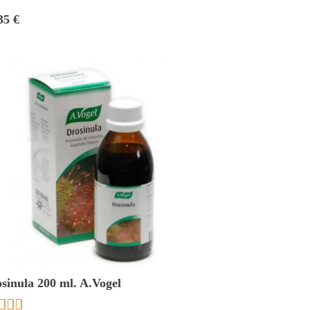
35 €
sinula 200 ml. A.Vogel


