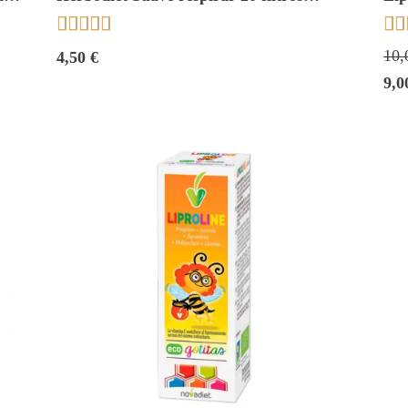
Novadiet







10,
4,50 €
9,0