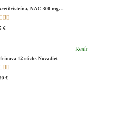
cetilcisteína, NAC 300 mg
mentales 30 comp. Novadiet



5 €
frinova 12 sticks Novadiet



50 €