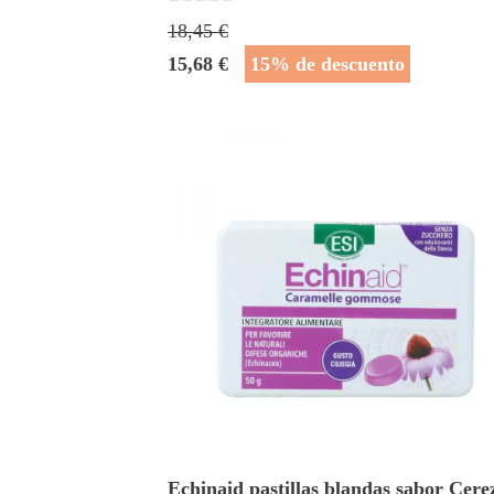
18,45 €
15,68 €
15% de descuento
Echinaid pastillas blandas sabor Cere