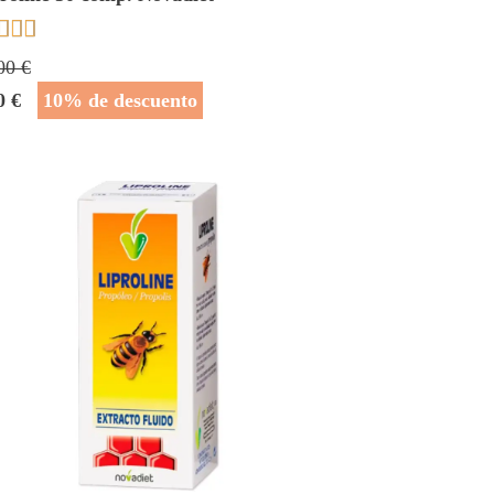



00 €
0 €
10% de descuento