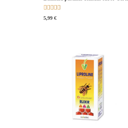
50 gr. Esi





5,99 €