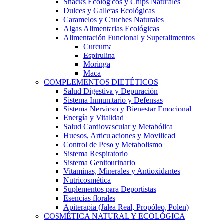
Snacks Ecológicos y Chips Naturales
Dulces y Galletas Ecológicas
Caramelos y Chuches Naturales
Algas Alimentarias Ecológicas
Alimentación Funcional y Superalimentos
Curcuma
Espirulina
Moringa
Maca
COMPLEMENTOS DIETÉTICOS
Salud Digestiva y Depuración
Sistema Inmunitario y Defensas
Sistema Nervioso y Bienestar Emocional
Energía y Vitalidad
Salud Cardiovascular y Metabólica
Huesos, Articulaciones y Movilidad
Control de Peso y Metabolismo
Sistema Respiratorio
Sistema Genitourinario
Vitaminas, Minerales y Antioxidantes
Nutricosmética
Suplementos para Deportistas
Esencias florales
Apiterapia (Jalea Real, Propóleo, Polen)
COSMÉTICA NATURAL Y ECOLÓGICA