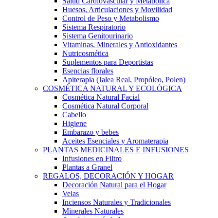
Salud Cardiovascular y Metabólica
Huesos, Articulaciones y Movilidad
Control de Peso y Metabolismo
Sistema Respiratorio
Sistema Genitourinario
Vitaminas, Minerales y Antioxidantes
Nutricosmética
Suplementos para Deportistas
Esencias florales
Apiterapia (Jalea Real, Propóleo, Polen)
COSMÉTICA NATURAL Y ECOLÓGICA
Cosmética Natural Facial
Cosmética Natural Corporal
Cabello
Higiene
Embarazo y bebes
Aceites Esenciales y Aromaterapia
PLANTAS MEDICINALES E INFUSIONES
Infusiones en Filtro
Plantas a Granel
REGALOS, DECORACIÓN Y HOGAR
Decoración Natural para el Hogar
Velas
Inciensos Naturales y Tradicionales
Minerales Naturales