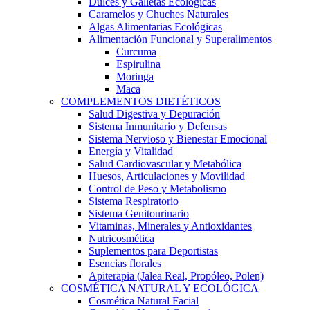
Dulces y Galletas Ecológicas
Caramelos y Chuches Naturales
Algas Alimentarias Ecológicas
Alimentación Funcional y Superalimentos
Curcuma
Espirulina
Moringa
Maca
COMPLEMENTOS DIETÉTICOS
Salud Digestiva y Depuración
Sistema Inmunitario y Defensas
Sistema Nervioso y Bienestar Emocional
Energía y Vitalidad
Salud Cardiovascular y Metabólica
Huesos, Articulaciones y Movilidad
Control de Peso y Metabolismo
Sistema Respiratorio
Sistema Genitourinario
Vitaminas, Minerales y Antioxidantes
Nutricosmética
Suplementos para Deportistas
Esencias florales
Apiterapia (Jalea Real, Propóleo, Polen)
COSMÉTICA NATURAL Y ECOLÓGICA
Cosmética Natural Facial