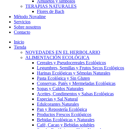
Amuletos y símbolos
TERAPIAS NATURALES
Flores de Bach
Método Novaline
Servicios
Sobre nosotros
Contacto
Inicio
Tienda
NOVEDADES EN EL HERBOLARIO
ALIMENTACIÓN ECOLÓGICA
Cereales y Pseudocereales Ecológicos
Legumbres, Semillas y Frutos Secos Ecológicos
Harinas Ecológicas y Sémolas Naturales
Pasta Ecológica y Sin Gluten
Conservas, Patés y Mermeladas Ecológicas
Sopas y Caldos Naturales
Aceites, Condimentos y Salsas Ecológicas
Especias y Sal Natural
Edulcorantes Naturales
Pan y Repostería Ecológica
Productos Frescos Ecológicos
Bebidas Ecológicas y Naturales
Café, Cacao y Bebidas solubles