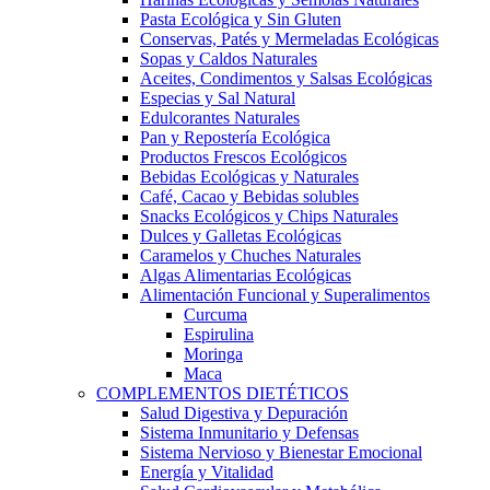
Pasta Ecológica y Sin Gluten
Conservas, Patés y Mermeladas Ecológicas
Sopas y Caldos Naturales
Aceites, Condimentos y Salsas Ecológicas
Especias y Sal Natural
Edulcorantes Naturales
Pan y Repostería Ecológica
Productos Frescos Ecológicos
Bebidas Ecológicas y Naturales
Café, Cacao y Bebidas solubles
Snacks Ecológicos y Chips Naturales
Dulces y Galletas Ecológicas
Caramelos y Chuches Naturales
Algas Alimentarias Ecológicas
Alimentación Funcional y Superalimentos
Curcuma
Espirulina
Moringa
Maca
COMPLEMENTOS DIETÉTICOS
Salud Digestiva y Depuración
Sistema Inmunitario y Defensas
Sistema Nervioso y Bienestar Emocional
Energía y Vitalidad