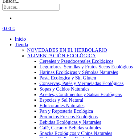
Buscar...
0,00 €
Inicio
Tienda
NOVEDADES EN EL HERBOLARIO
ALIMENTACIÓN ECOLÓGICA
Cereales y Pseudocereales Ecológicos
Legumbres, Semillas y Frutos Secos Ecológicos
Harinas Ecológicas y Sémolas Naturales
Pasta Ecológica y Sin Gluten
Conservas, Patés y Mermeladas Ecológicas
Sopas y Caldos Naturales
Aceites, Condimentos y Salsas Ecológicas
Especias y Sal Natural
Edulcorantes Naturales
Pan y Repostería Ecológica
Productos Frescos Ecológicos
Bebidas Ecológicas y Naturales
Café, Cacao y Bebidas solubles
Snacks Ecológicos y Chips Naturales