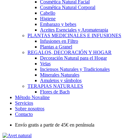
Cosmética Natural Facial
Cosmética Natural Corporal
Cabello
Higiene
Embarazo y bebes
Aceites Esenciales y Aromaterapia
PLANTAS MEDICINALES E INFUSIONES
Infusiones en Filtro
Plantas a Granel
REGALOS, DECORACIÓN Y HOGAR
Decoración Natural para el Hogar
Velas
Inciensos Naturales y Tradicionales
Minerales Naturales
Amuletos y símbolos
TERAPIAS NATURALES
Flores de Bach
Método Novaline
Servicios
Sobre nosotros
Contacto
Envío gratis a partir de 45€ en península